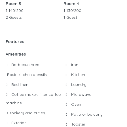
Room 3
Room 4
1 140*200
1 130*200
2 Guests
1 Guest
Features
Amenities
Barbecue Area
Iron
Basic kitchen utensils
Kitchen
Bed linen
Laundry
Coffee maker: filter coffee
Microwave
machine
Oven
Crockery and cutlery
Patio or balcony
Exterior
Toaster