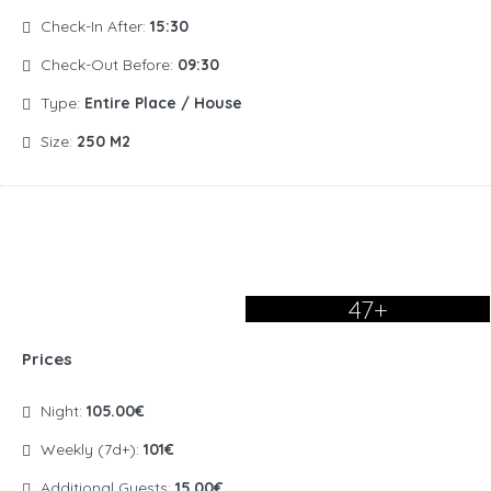
Check-In After:
15:30
Check-Out Before:
09:30
Type:
Entire Place / House
Size:
250 M2
47+
Prices
Night:
105.00€
Weekly (7d+):
101€
Additional Guests:
15.00€