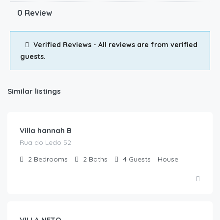
0 Review
Verified Reviews - All reviews are from verified
guests.
Similar listings
€
220.00
/night
Villa hannah B
Rua do Ledo 52
2
Bedrooms
2
Baths
4
Guests
House
€
113.00
/night
VILLA NETO