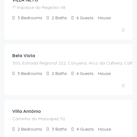
1º Impasse do Regedor n8
3
Bedrooms
2
Baths
6
Guests
House
€
295.00
/night
Bela Vista
300, Estrada Regional 222, Corujeira, Arco da Calheta, Calhe
3
Bedrooms
2
Baths
6
Guests
House
€
350.00
/night
Villa António
Caminho do Massapez 52
2
Bedrooms
3
Baths
4
Guests
House