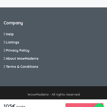
Company
Help
Listings
Privacy Policy
About WowMadeira
Terms & Conditions
WowMadeira - All rights reserved
105€
/night