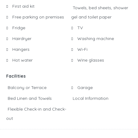
First aid kit
Towels, bed sheets, shower
Free parking on premises
gel and toilet paper
Fridge
TV
Hairdryer
Washing machine
Hangers
Wi-Fi
Hot water
Wine glasses
Facilities
Balcony or Terrace
Garage
Bed Linen and Towels
Local Information
Flexible Check-in and Check-
out