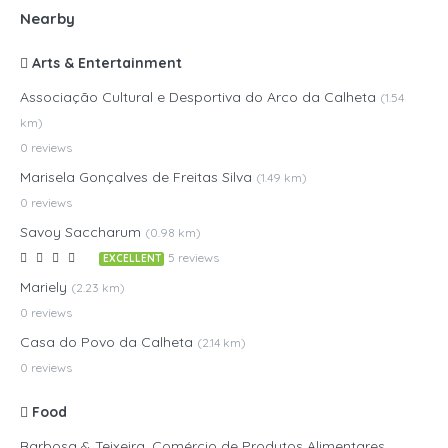
Nearby
Arts & Entertainment
Associação Cultural e Desportiva do Arco da Calheta
(1.54
km)
0 reviews
Marisela Gonçalves de Freitas Silva
(1.49 km)
0 reviews
Savoy Saccharum
(0.98 km)
5 reviews
EXCELLENT
Mariely
(2.23 km)
0 reviews
Casa do Povo da Calheta
(2.14 km)
0 reviews
Food
Barbosa & Teixeira, Comércio de Produtos Alimentares,