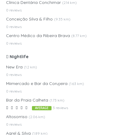
Clínica Dentária Conchimar
(2.14 km)
0 reviews
Conceição Silva & Filho
(9.35 km)
0 reviews
Centro Médico da Ribeira Brava
(8.77 km)
0 reviews
Nightlife
New Era
(1.2 km)
0 reviews
Miimercado e Bar da Corujeira
(1.63 km)
0 reviews
Bar da Praia Calheta
(1.73 km)
3 reviews
AVERAGE
Altosorriso
(2.06 km)
0 reviews
Agrel & Silva
(1.89 km)