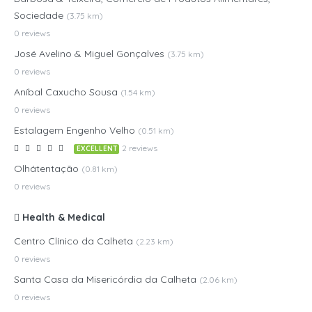
Sociedade
(3.75 km)
0 reviews
José Avelino & Miguel Gonçalves
(3.75 km)
0 reviews
Aníbal Caxucho Sousa
(1.54 km)
0 reviews
Estalagem Engenho Velho
(0.51 km)
2 reviews
EXCELLENT
Olhátentação
(0.81 km)
0 reviews
Health & Medical
Centro Clínico da Calheta
(2.23 km)
0 reviews
Santa Casa da Misericórdia da Calheta
(2.06 km)
0 reviews